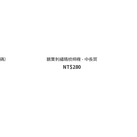
尺碼）
鵝寶刺繡精梳棉襪 - 中長筒
NT$280