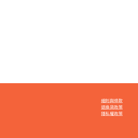
細則與條款
退換貨政策
隱私權政策