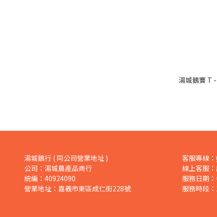
湯城鵝寶 T 
湯城鵝行 ( 同公司營業地址 )
客服專線：
公司：湯城農產品商行
線上客服：請
統編：40924090
服務日期：每
營業地址：嘉義市東區成仁街228號
服務時段：11: