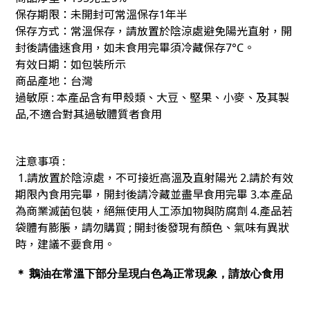
保存期限：
未開封可常溫保存1年半
保存方式：常溫保存，請放置於陰涼處避免陽光直射，開
封後請儘速食用，如未食用完畢須冷藏保存7°C。
有效日期
：如包裝所示
商品產地：台灣
過敏原 : 本產品含有甲殼類
、大豆
、堅果
、小麥
、及其製
品,不適合對其過敏體質者食用
注意事項 :
1.請放置於陰涼處，不可接近高溫及直射陽光 2.請於有效
期限內食用完畢，開封後請冷藏並盡早食用完畢 3.本產品
為商業滅菌包裝，絕無使用人工添加物與防腐劑
4.產品若
袋體有膨脹，請勿購買 ; 開封後發現有顏色、氣味有異狀
時，建議不要食用。
＊ 鵝油在常溫下部分呈現白色為正常現象，請放心食用