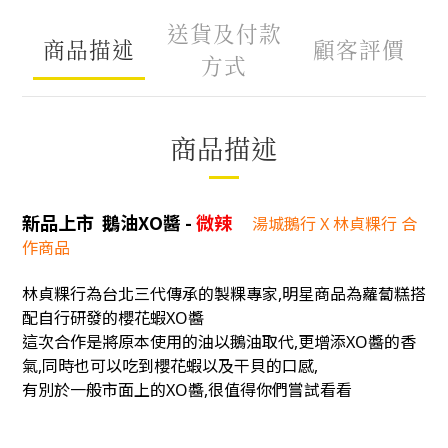
送貨及付款
商品描述
顧客評價
方式
商品描述
新品上市 鵝油XO醬 -
微辣
湯城鵝行 X 林貞粿行 合
作商品
林貞粿行為台北三代傳承的製粿專家,明星商品為蘿蔔糕搭
配自行研發的櫻花蝦XO醬
這次合作是將原本使用的油以鵝油取代,更增添XO醬的香
氣,同時也可以吃到櫻花蝦以及干貝的口感,
有別於一般市面上的XO醬,很值得你們嘗試看看