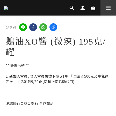
分享到
鵝油XO醬 (微辣) 195克/
罐
** 優惠活動 **
1. 新加入會員 , 登入會員帳號下單 ,可享 「 單筆滿500元及享免運
乙次 」 ( 活動到9/30止 ,可和上面活動並用)
湯城鵝行 X 林貞粿行 合作商品