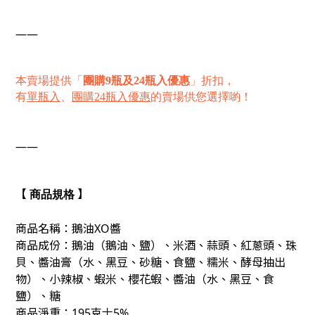
——
本賣場提供「
團購9瓶及24瓶入優惠
」
折扣，
有
單瓶入
、
團購24瓶入優惠
的賣場
供您選擇喲！
——
【
】
商品規格
商
品名稱：鵝油XO醬
商品成份：鵝油（鵝油、鹽）、米酒、蒜頭、紅蔥頭、珠
貝、醬油膏（水、黑豆、砂糖、食鹽、糯米、酵母抽出
物）、小辣椒、蝦米、櫻花蝦、醬油（水、黑豆、食
鹽）、糖
商品淨重：195克士5%