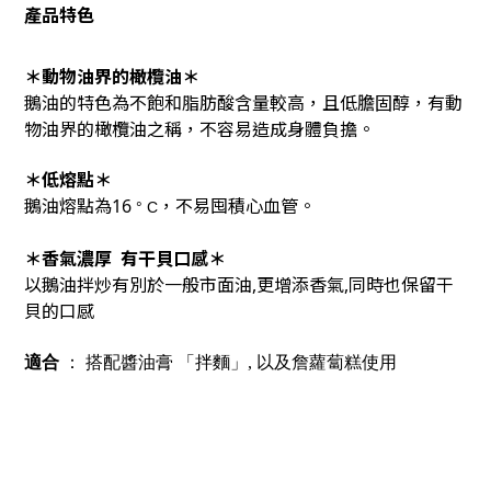
產品特色
＊動物油界的橄欖油＊
鵝油的特色為不飽和脂肪酸含量較高，且低膽固醇，有動
物油界的橄欖油之稱，不容易造成身體負擔。
＊低熔點＊
鵝油熔點為16
，不易囤積心血管
。
°
C
＊香氣濃厚 有干貝口感＊
以鵝油拌炒有別於一般市面油,更增添香氣,同時也保留干
貝的口感
適合
： 搭配醬油膏 「
拌麵
」, 以及詹蘿蔔糕使用