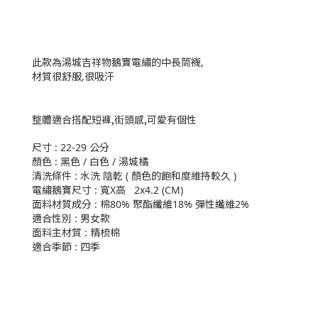
此款為湯城吉祥物鵝寶電繡的中長筒襪,
材質很舒服,很吸汗
整體適合搭配短褲,街頭感,可愛有個性
尺寸 : 22-29 公分
顏色 : 黑色 / 白色 / 湯城橘
清洗條件 : 水洗 陰乾 ( 顏色的飽和度維持較久 )
電繡鵝寶尺寸 : 寬X高 2x4.2 (CM)
面料材質成分 : 棉80% 聚酯纖維18% 彈性纖維2%
適合性別 : 男女款
面料主材質 : 精梳棉
適合季節 : 四季