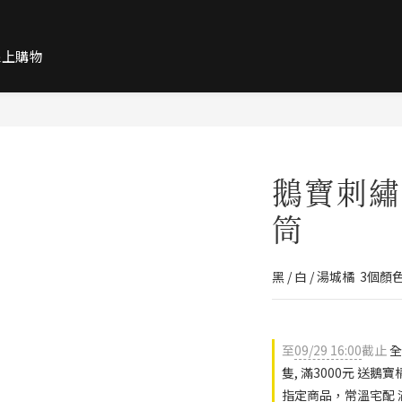
線上購物
鵝寶刺繡
筒
黑 / 白 / 湯城橘  3個
至
09/29 16:00
截止
全
隻, 滿3000元 送
指定商品，常溫宅配 滿