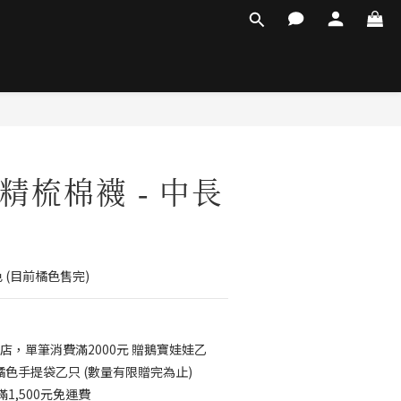
精梳棉襪 - 中長
顏色 (目前橘色售完)
店，單筆消費滿2000元 贈鵝寶娃娃乙
鵝寶橘色手提袋乙只 (數量有限贈完為止)
1,500元免運費