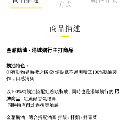
商品描述
顧客評價
方式
商品描述
金蔥鵝油
-
湯城鵝行主打商品
鵝油特色：
①有動物界橄欖之稱 ② 熔點低不易囤積③100%
鵝油製
作，口感清爽
招
以100%純鵝油搭配紅蔥頭製成 , 同時也是湯城鵝行的
牌商品
, 紅蔥頭香氣撲鼻
同時擁有酥炸過後爽脆感
金蔥鵝油 - 適合搭配油膏 拌飯 / 拌麵 / 拌青菜