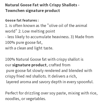
Natural Goose Fat with Crispy Shallots -
Townchen signature product
Goose fat features :
1. is often known as the "olive oil of the animal
world" 2. Low melting point
- less likely to accumulate heaviness. 3) Made from
100% pure goose fat,
with a clean and light taste.
100% Natural Goose fat with crispy shallot is
our
signature product
, crafted from
pure goose fat slowly rendered and blended with
crispy fried red shallots. It delivers a rich,
layered aroma and savory depth in every spoonful.
Perfect for drizzling over soy paste, mixing with rice,
noodles, or vegetables.