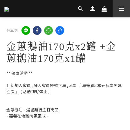
分享到
金蔥鵝油170克x2罐 +金
蔥鵝油170克x1罐
** 優惠活動 **
1. 新加入會員 , 登入會員帳號下單 ,可享 「 單筆滿500元及享免運
乙次 」 ( 活動到9/30止 )
金蔥鵝油 - 湯城鵝行主打商品 
- 嘉義在地雞肉飯風味 -