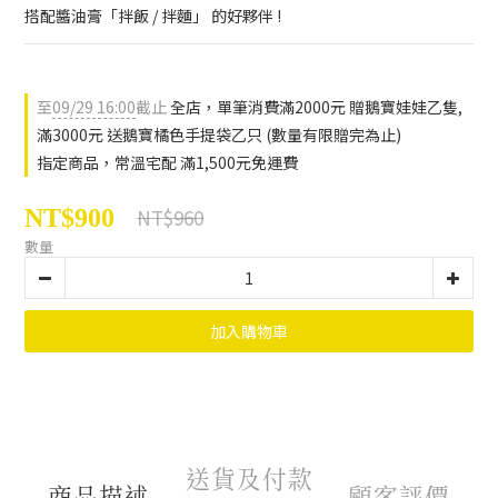
搭配醬油膏「拌飯 / 拌麵」 的好夥伴 !
至
09/29 16:00
截止
全店，單筆消費滿2000元 贈鵝寶娃娃乙隻,
滿3000元 送鵝寶橘色手提袋乙只 (數量有限贈完為止)
指定商品，常溫宅配 滿1,500元免運費
NT$900
NT$960
數量
加入購物車
送貨及付款